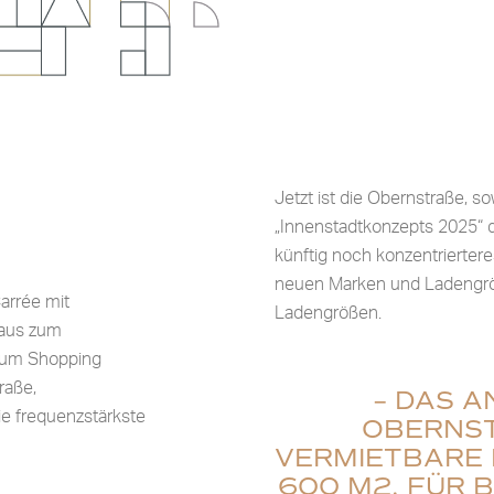
Jetzt ist die Obernstraße, so
„Innenstadtkonzepts 2025“ d
künftig noch konzentrierter
neuen Marken und Ladengröß
arrée mit
Ladengrößen.
Haus zum
 zum Shopping
raße,
– DAS A
e frequenzstärkste
OBERNST
ERMIETBARE R
00 M2, FÜR BÜ