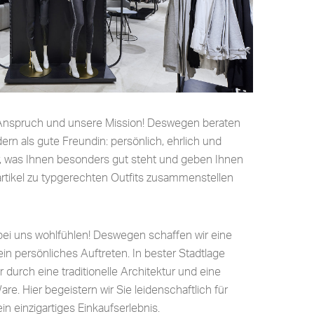
r Anspruch und unsere Mission! Deswegen beraten
dern als gute Freundin: persönlich, ehrlich und
r, was Ihnen besonders gut steht und geben Ihnen
sartikel zu typgerechten Outfits zusammenstellen
bei uns wohlfühlen! Deswegen schaffen wir eine
n persönliches Auftreten. In bester Stadtlage
durch eine traditionelle Architektur und eine
e. Hier begeistern wir Sie leidenschaftlich für
n einzigartiges Einkaufserlebnis.