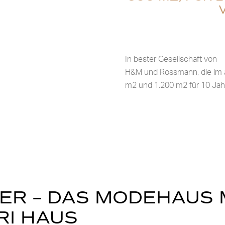
In bester Gesellschaft von
H&M und Rossmann, die im
m2 und 1.200 m2 für 10 Jah
R – DAS MODEHAUS M
RI HAUS