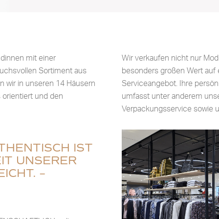
dinnen mit einer
Wir verkaufen nicht nur Mod
uchsvollen Sortiment aus
besonders großen Wert auf e
en wir in unseren 14 Häusern
Serviceangebot. Ihre persönl
 orientiert und den
umfasst unter anderem uns
Verpackungsservice sowie u
THENTISCH IST
EIT UNSERER
ICHT. –